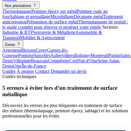
Nos prestations
Thermolaquage
Peinture époxy sur métal
Peinture cuite au
four
Sablage et grenaillage
Microbillage
Décapage métal
Traitement
anticorrosion
Préparation de surface métal
Thermolaquage de portail :
le guide complet pour rénover et protéger votre entrée
Secteurs
Industrie & BTP
Serrurerie & Métallerie
Automobile &
Transport
Mobilier & Agencement
Zones
Argenteuil
Bezons
Cergy
Garges-lès-
Gonesse
Pontoise
Sarcelles
Aubervilliers
Bobigny
Montreuil
Pantin
Saint-
Denis
Villepinte
Beauvais
Compiègne
Creil
Val-d'Oise
Seine-Saint-
Denis
Oise
Île-de-France
Guides
À propos
Contact
Demander un devis
Guides techniques
5 erreurs à éviter lors d’un traitement de surface
métallique
Découvrez les erreurs les plus fréquentes en traitement de surface
des métaux (thermolaquage, peinture époxy, sablage) et les solutions
professionnelles pour les éviter.