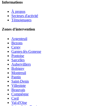
Informations
À propos
Secteurs d'activité
Témoignages
Zones d'intervention
Argenteuil
Bezons
Cergy
Garges-lès-Gonesse
Pontoise
Sarcelles
Aubervilliers
Bobigny
Montreuil
Pantin
Saint-Denis
Villepinte
Beauvais
Compiègne
Creil
Val-d'Oise