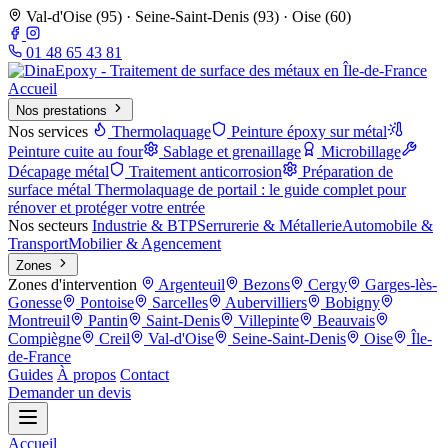
Val-d'Oise (95) · Seine-Saint-Denis (93) · Oise (60)
01 48 65 43 81
Accueil
Nos prestations
Nos services
Thermolaquage
Peinture époxy sur métal
Peinture cuite au four
Sablage et grenaillage
Microbillage
Décapage métal
Traitement anticorrosion
Préparation de
surface métal
Thermolaquage de portail : le guide complet pour
rénover et protéger votre entrée
Nos secteurs
Industrie & BTP
Serrurerie & Métallerie
Automobile &
Transport
Mobilier & Agencement
Zones
Zones d'intervention
Argenteuil
Bezons
Cergy
Garges-lès-
Gonesse
Pontoise
Sarcelles
Aubervilliers
Bobigny
Montreuil
Pantin
Saint-Denis
Villepinte
Beauvais
Compiègne
Creil
Val-d'Oise
Seine-Saint-Denis
Oise
Île-
de-France
Guides
À propos
Contact
Demander un devis
Accueil