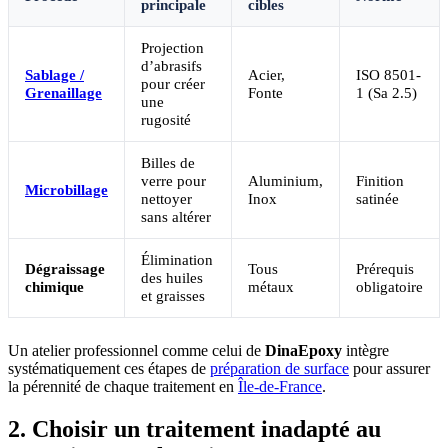
principale
cibles
Projection
d’abrasifs
Sablage /
Acier,
ISO 8501-
pour créer
Grenaillage
Fonte
1 (Sa 2.5)
une
rugosité
Billes de
verre pour
Aluminium,
Finition
Microbillage
nettoyer
Inox
satinée
sans altérer
Élimination
Dégraissage
Tous
Prérequis
des huiles
chimique
métaux
obligatoire
et graisses
Un atelier professionnel comme celui de
DinaEpoxy
intègre
systématiquement ces étapes de
préparation de surface
pour assurer
la pérennité de chaque traitement en
Île-de-France
.
2. Choisir un traitement inadapté au